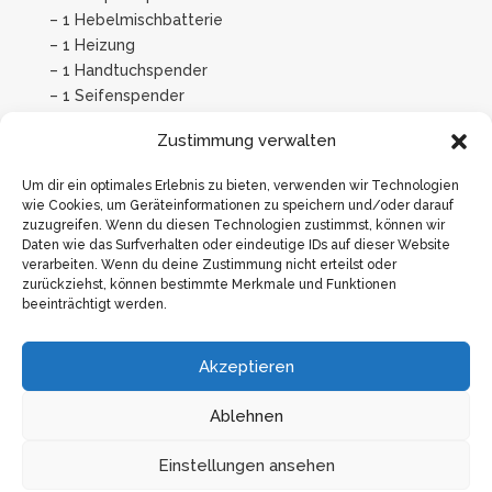
– 1 Hebelmischbatterie
– 1 Heizung
– 1 Handtuchspender
– 1 Seifenspender
– 1 WC-Sitzreiniger
Zustimmung verwalten
Auf Anfrage: Badetücher, Handtücher
Um dir ein optimales Erlebnis zu bieten, verwenden wir Technologien
wie Cookies, um Geräteinformationen zu speichern und/oder darauf
zuzugreifen. Wenn du diesen Technologien zustimmst, können wir
PDF Download
Daten wie das Surfverhalten oder eindeutige IDs auf dieser Website
verarbeiten. Wenn du deine Zustimmung nicht erteilst oder
zurückziehst, können bestimmte Merkmale und Funktionen
beeinträchtigt werden.
Akzeptieren
Ablehnen
So erreichen Sie uns
Einstellungen ansehen