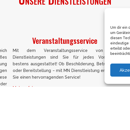
Um dir ein 
um Gerätei
Veranstaltungsservice
diesen Tech
eindeutige 
erteilst od
eich
Mit dem Veranstaltungsservice von MN
MN
beeinträcht
es
Dienstleistungen sind Sie für jedes Vorhaben
In
gung
bestens ausgestattet! Ob Beschilderung, Betreuung
gew
Akze
agen
oder Bereitstellung – mit MN Dienstleistung erhalten
Meh
ese
Sie einen hervorragenden Service!
oder
Mehr erfahren ⇒
Sonderreinigung