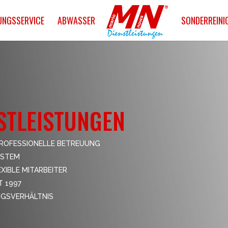
UNGSSERVICE
ABWASSER
SONDERREINI
STLEISTUNGEN
PROFESSIONELLE BETREUUNG
YSTEM
XIBLE MITARBEITER
T 1997
UNGSVERHÄLTNIS