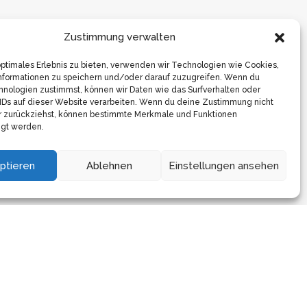
Zustimmung verwalten
optimales Erlebnis zu bieten, verwenden wir Technologien wie Cookies,
nformationen zu speichern und/oder darauf zuzugreifen. Wenn du
Abwasser/Wasser
nologien zustimmst, können wir Daten wie das Surfverhalten oder
IDs auf dieser Website verarbeiten. Wenn du deine Zustimmung nicht
er zurückziehst, können bestimmte Merkmale und Funktionen
 Dienstleistungen steht Ihnen beim Thema
igt werden.
frastruktur im Bereich Wasser gerne und
issenhaft zur Verfügung!
ptieren
Ablehnen
Einstellungen ansehen
r erfahren ⇒